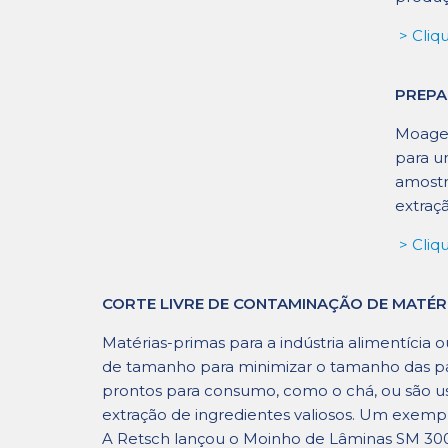
> Cliq
PREPA
Moagem
para u
amostr
extraç
> Cliq
CORTE LIVRE DE CONTAMINAÇÃO DE MATÉRI
Matérias-primas para a indústria alimentíc
de tamanho para minimizar o tamanho das part
prontos para consumo, como o chá, ou são u
extração de ingredientes valiosos. Um exemp
A Retsch lançou o Moinho de Lâminas SM 300