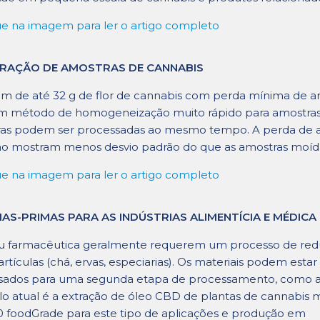
ue na imagem para ler o artigo completo
RAÇÃO DE AMOSTRAS DE CANNABIS
 de até 32 g de flor de cannabis com perda mínima de a
m método de homogeneização muito rápido para amostras d
as podem ser processadas ao mesmo tempo. A perda de am
ão mostram menos desvio padrão do que as amostras moí
ue na imagem para ler o artigo completo
AS-PRIMAS PARA AS INDÚSTRIAS ALIMENTÍCIA E MÉDICA
ia ou farmacêutica geralmente requerem um processo de re
ículas (chá, ervas, especiarias). Os materiais podem estar
sados ​​para uma segunda etapa de processamento, como 
lo atual é a extração de óleo CBD de plantas de cannabis 
 foodGrade para este tipo de aplicações e produção em