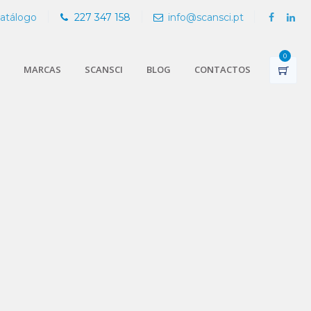
Catálogo
227 347 158
info@scansci.pt
0
MARCAS
SCANSCI
BLOG
CONTACTOS
nnabis