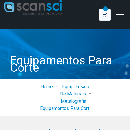
0
Equipamentos Para
Corte
Home
–
Equip. Ensaios
De Materiais
–
Metalografia
–
Equipamentos Para Corte