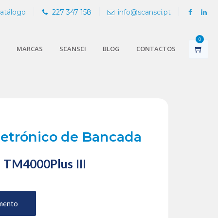
Catálogo
227 347 158
info@scansci.pt
0
MARCAS
SCANSCI
BLOG
CONTACTOS
letrónico de Bancada
–
TM4000Plus I
I
I
mento