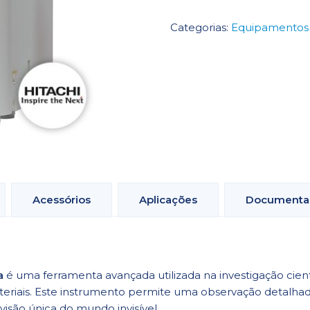
Microscópio
Eletrónico
Categorias:
Equipamentos 
de
Bancada
Acessórios
Aplicações
Documenta
a
é uma ferramenta avançada utilizada na investigação cient
materiais. Este instrumento permite uma observação detalha
isão única do mundo invisível.