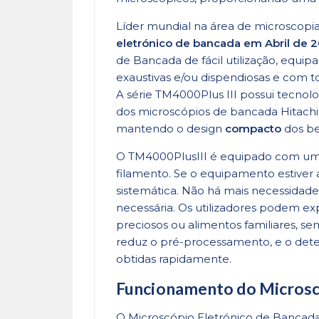
Líder mundial na área de microscopia
eletrónico de bancada em Abril de 
de Bancada de fácil utilização, equi
exaustivas e/ou dispendiosas e com t
A série TM4000Plus III possui tecno
dos microscópios de bancada Hitach
mantendo o design
compacto
dos be
O TM4000PlusIII é equipado com um si
filamento. Se o equipamento estiver a
sistemática. Não há mais necessida
necessária. Os utilizadores podem ex
preciosos ou alimentos familiares, 
reduz o pré-processamento, e o detec
obtidas rapidamente.
Funcionamento do Microsc
O Microscópio Eletrónico de Bancada b