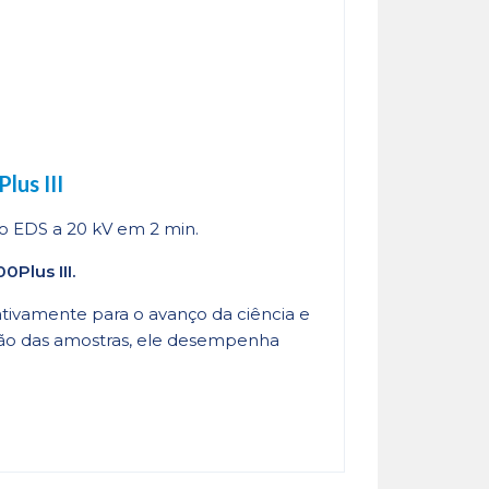
lus III
o EDS a 20 kV em 2 min.
Plus III.
tivamente para o avanço da ciência e
ição das amostras, ele desempenha