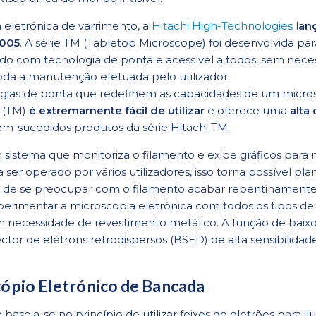
 eletrónica de varrimento, a
Hitachi High-Technologies
l
anç
2005
. A série TM (Tabletop Microscope) foi desenvolvida pa
pado com tecnologia de ponta e acessível a todos, sem ne
oda a manutenção efetuada pelo utilizador.
logias de ponta que redefinem as capacidades de um micros
i (TM)
é extremamente fácil de utilizar
e oferece uma
alta
m-sucedidos produtos da série Hitachi TM.
stema que monitoriza o filamento e exibe gráficos para mos
 ser operado por vários utilizadores, isso torna possível p
de de se preocupar com o filamento acabar repentinament
perimentar a microscopia eletrónica com todos os tipos d
sem necessidade de revestimento metálico. A função de bai
tor de elétrons retrodispersos (BSED) de alta sensibilida
ópio Eletrónico de Bancada
aseia-se no princípio de utilizar feixes de eletrões para 