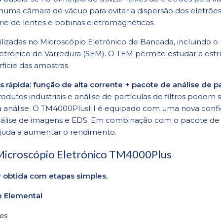
numa câmara de vácuo para evitar a dispersão dos eletrões.
ie de lentes e bobinas eletromagnéticas.
ilizadas no Microscópio Eletrónico de Bancada, incluindo o
etrónico de Varredura (SEM). O TEM permite estudar a estr
rfície das amostras.
s rápida: função de alta corrente + pacote de análise de p
dutos industriais e análise de partículas de filtros podem 
 a análise. O TM4000PlusIII é equipado com uma nova confi
álise de imagens e EDS. Em combinação com o pacote de a
ajuda a aumentar o rendimento.
Microscópio Eletrónico TM4000Plus
obtida com etapas simples.
e Elemental
res