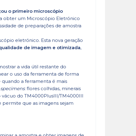
ou o primeiro microscópio
ra obter um Microscópio Eletrónico
cessidade de preparações de amostra
cópio eletrónico. Esta nova geração
 qualidade de imagem e
otimizada
,
trar a vida útil restante do
lanear o uso da ferramenta de forma
e quando a ferramenta é mais
e
specimens
: flores colhidas, minerais
xo vácuo do TM4000PlusIII/TM4000III
de permite que as imagens sejam
iluminar a amostra e obter imagens de