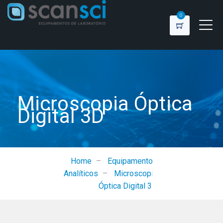
0
Microscopia Óptica
Digital 3D
Home
–
Equipamentos
Analíticos
–
Microscopia
Óptica Digital 3D