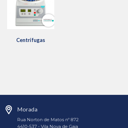
Centrífugas
Morada
Rua Norton de Matos nº 872
4410-537 - Vila Nova de Gaia