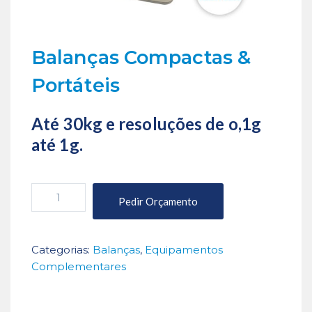
Balanças Compactas &
Portáteis
Até 30kg e resoluções de o,1g
até 1g.
Quantidade
Pedir Orçamento
de
Balanças
Compactas
Categorias:
Balanças
,
Equipamentos
&
Complementares
Portáteis