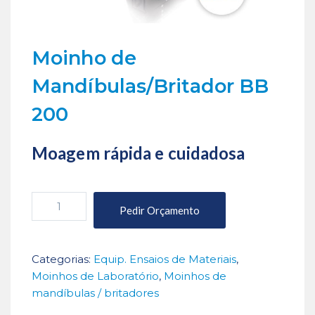
Moinho de
Mandíbulas/Britador BB
200
Moagem rápida e cuidadosa
Quantidade
Pedir Orçamento
de
Moinho
de
Categorias:
Equip. Ensaios de Materiais
,
Mandíbulas/Britador
Moinhos de Laboratório
,
Moinhos de
BB
mandíbulas / britadores
200