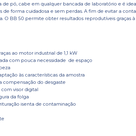
 de pó, cabe em qualquer bancada de laboratório e é ideal
es de forma cuidadosa e sem perdas. A fim de evitar a con
a. O BB 50 permite obter resultados reprodutíveis graças à e
as ao motor industrial de 1,1 kW
da com pouca necessidade de espaço
mpeza
aptação às características da amostra
ara compensação do desgaste
om visor digital
gura da folga
rituração isenta de contaminação
te