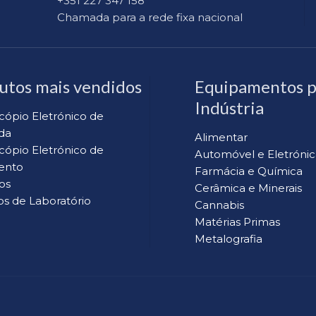
+351 227 347 158
Chamada para a rede fixa nacional
utos mais vendidos
Equipamentos p
Indústria
cópio Eletrónico de
da
Alimentar
cópio Eletrónico de
Automóvel e Eletrónic
ento
Farmácia e Química
os
Cerâmica e Minerais
s de Laboratório
Cannabis
Matérias Primas
Metalografia