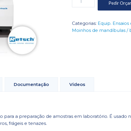
Pedir Orça
de
Moinho
de
Categorias:
Equip. Ensaios 
Mandíbulas/Britador
Moinhos de mandíbulas / b
BB
50
Documentação
Vídeos
 para a preparação de amostras em laboratório. É usado 
os, frágeis e tenazes.