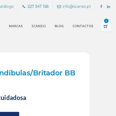
Catálogo
227 347 158
info@scansci.pt
0
MARCAS
SCANSCI
BLOG
CONTACTOS
díbulas/Britador BB
cuidadosa