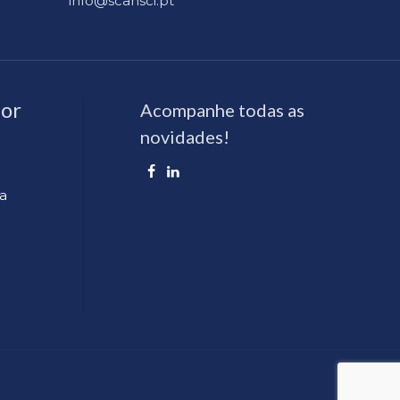
info@scansci.pt
or
Acompanhe todas as
novidades!
a