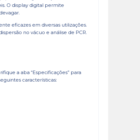
s. O display digital permite
devagar.
nte eficazes em diversas utilizações.
dispersão no vácuo e análise de PCR.
fique a aba “Especificações” para
guintes características: