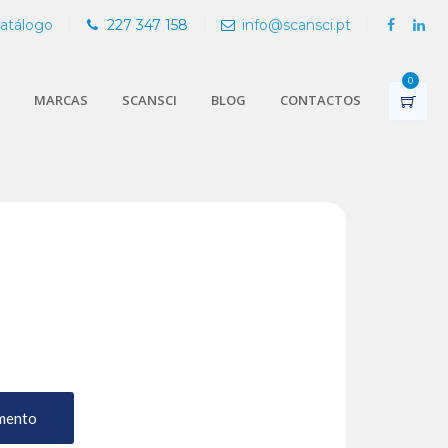
Catálogo
227 347 158
info@scansci.pt
0
MARCAS
SCANSCI
BLOG
CONTACTOS
mento