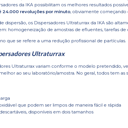
sadores da IKA possibilitam os melhores resultados possívei
é 24.000 revoluções por minuto
, obviamente começando 
 dispersão, os Dispersadores Ultraturrax da IKA são altame
uem: homogeneização de amostras de efluentes, tarefas de 
no que se refere a uma redução profissional de partículas.
persadores Ultraturrax
res Ultraturrax variam conforme o modelo pretendido, veri
elhor ao seu laboratório/amostra. No geral, todos tem as se
carga
xidável que podem ser limpos de maneira fácil e rápida
descartáveis, disponíveis em dois tamanhos