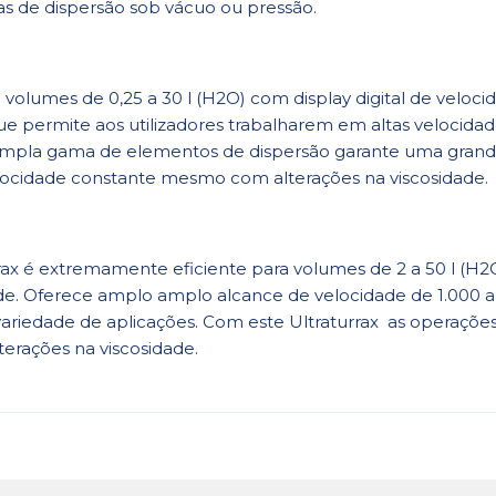
fas de dispersão sob vácuo ou pressão.
ra volumes de 0,25 a 30 l (H2O) com display digital de vel
ue permite aos utilizadores trabalharem em altas velocid
mpla gama de elementos de dispersão garante uma grande
locidade constante mesmo com alterações na viscosidade.
ax é extremamente eficiente para volumes de 2 a 50 l (H2O)
dade. Oferece amplo amplo alcance de velocidade de 1.000 
riedade de aplicações. Com este Ultraturrax as operações
rações na viscosidade.