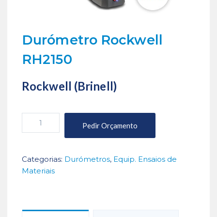
Durómetro Rockwell
RH2150
Rockwell (Brinell)
Quantidade
Pedir Orçamento
de
Durómetro
Rockwell
Categorias:
Durómetros
,
Equip. Ensaios de
RH2150
Materiais