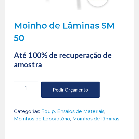
Moinho de Lâminas SM
50
Até 100% de recuperação de
amostra
Quantidade
Pedir Orçamento
de
Moinho
de
Categorias:
Equip. Ensaios de Materiais
,
Lâminas
Moinhos de Laboratório
,
Moinhos de lâminas
SM
50