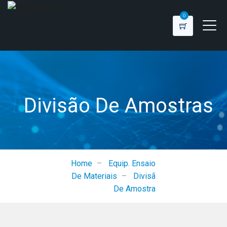
0
Divisão De Amostras
Home
–
Equip. Ensaios
De Materiais
–
Divisão
De Amostras