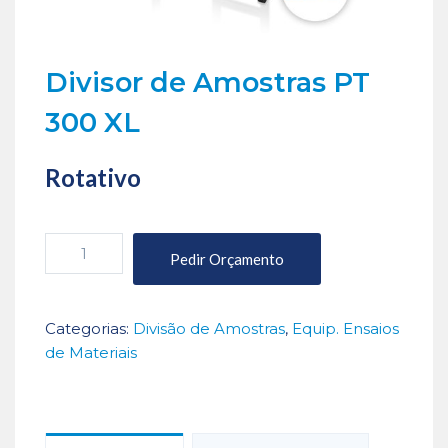
Divisor de Amostras PT
300 XL
Rotativo
Quantidade
Pedir Orçamento
de
Divisor
de
Categorias:
Divisão de Amostras
,
Equip. Ensaios
Amostras
de Materiais
PT
300
XL