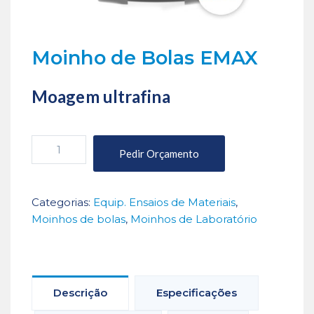
Moinho de Bolas EMAX
Moagem ultrafina
Quantidade
Pedir Orçamento
de
Moinho
de
Categorias:
Equip. Ensaios de Materiais
,
Bolas
Moinhos de bolas
,
Moinhos de Laboratório
EMAX
Descrição
Especificações