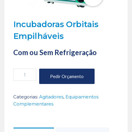
Incubadoras Orbitais
Empilháveis
Com ou Sem Refrigeração
Quantidade
Pedir Orçamento
de
Incubadoras
Orbitais
Categorias:
Agitadores
,
Equipamentos
Empilháveis
Complementares