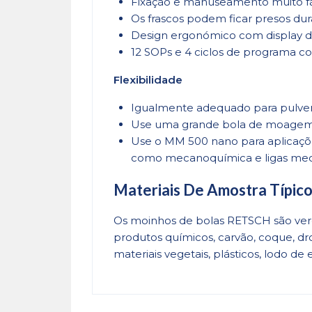
Fixação e manuseamento muito fá
Os frascos podem ficar presos dur
Design ergonómico com display de
12 SOPs e 4 ciclos de programa com
Flexibilidade
Igualmente adequado para pulver
Use uma grande bola de moagem n
Use o MM 500 nano para aplicaçõ
como mecanoquímica e ligas mec
Materiais De Amostra Típic
Os moinhos de bolas RETSCH são verda
produtos químicos, carvão, coque, drog
materiais vegetais, plásticos, lodo de 