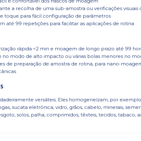
cil e confortável dos frascos de moagem
ante a recolha de uma sub-amostra ou verificações visuais 
 toque para fácil configuração de parâmetros
 até 99 repetições para facilitar as aplicações de rotina
ização rápida <2 min e moagem de longo prazo até 99 hor
o modo de alto impacto ou várias bolas menores no modo
es de preparação de amostra de rotina, para nano-moagem 
ânicas
os
deiramente versáteis. Eles homogeneízam, por exemplo: li
as, sucata eletrónica, vidro, grãos, cabelo, minerais, semen
esgoto, solos, palha, comprimidos, têxteis, tecidos, tabaco, a