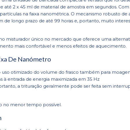
 até 2 x 45 ml de material de amostra em segundos. Com 
ir partículas na faixa nanométrica. O mecanismo robusto d
e longo prazo de até 99 horas e, portanto, muito interes
ho misturador único no mercado que oferece uma alterna
ento mais confortável e menos efeitos de aquecimento.
ixa De Nanómetro
 o uso otimizado do volume do frasco também para moag
ças à entrada de energia maximizada em 35 Hz
tanto, a trituração geralmente pode ser feita sem interrup
o no menor tempo possível.
n