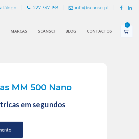
Catálogo
227 347 158
info@scansci.pt
0
MARCAS
SCANSCI
BLOG
CONTACTOS
las MM 500 Nano
tricas em segundos
mento