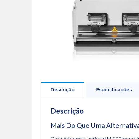
Descrição
Especificações
Descrição
Mais Do Que Uma Alternativa
O moinho misturador MM 500 nano é 