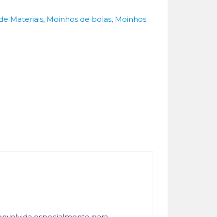
de Materiais
,
Moinhos de bolas
,
Moinhos
envolvida especialmente para