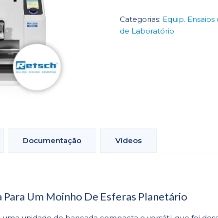
Moinho
de
Categorias:
Equip. Ensaios 
Bolas
de Laboratório
MM
500
Nano
Documentação
Vídeos
 Para Um Moinho De Esferas Planetário
uma unidade de bancada compacta e versátil que foi des