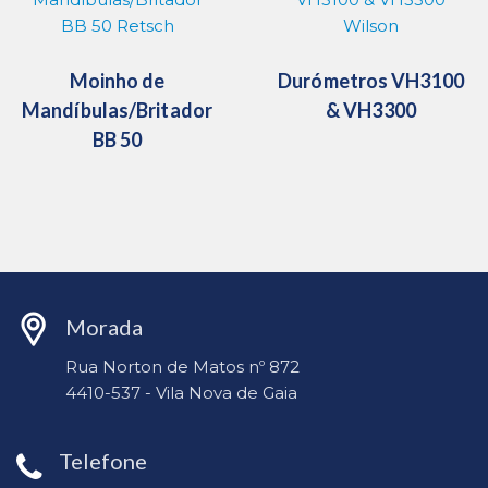
Moinho de
Durómetros VH3100
Mandíbulas/Britador
& VH3300
BB 50
Morada
Rua Norton de Matos nº 872
4410-537 - Vila Nova de Gaia
Telefone