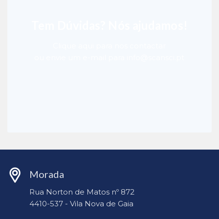
Tem Dúvidas? Nós ajudamos!
Clique aqui para nos contactar
ou envie um e-mail para info@scansci.pt
Morada
Rua Norton de Matos nº 872
4410-537 - Vila Nova de Gaia