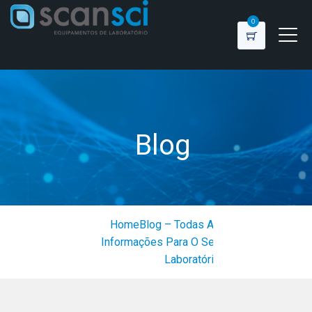
0
Blog
Home
Blog – Todas As
Informações Para O Seu
Laboratório