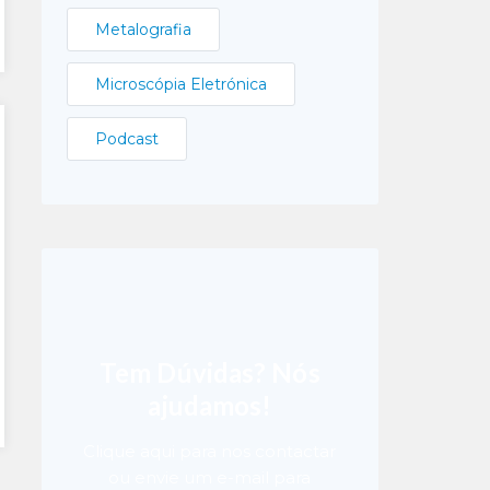
Metalografia
Microscópia Eletrónica
Podcast
Tem Dúvidas? Nós
ajudamos!
Clique aqui para nos contactar
ou envie um e-mail para