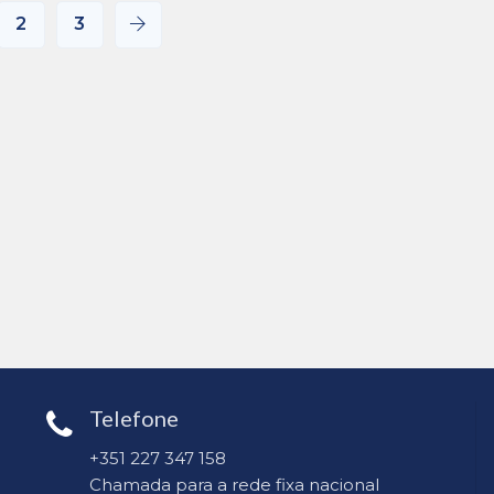
2
3
Telefone
+351 227 347 158
Chamada para a rede fixa nacional