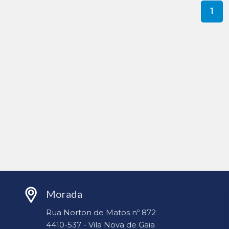
1
Morada
Rua Norton de Matos nº 872
4410-537 - Vila Nova de Gaia