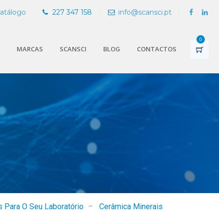
Catálogo
227 347 158
info@scansci.pt
0
MARCAS
SCANSCI
BLOG
CONTACTOS
 Para O Seu Laboratório
–
Cerâmica Minerais