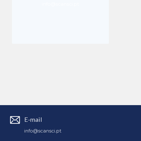
info@scansci.pt
E-mail
info@scansci.pt