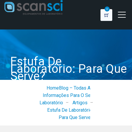
0
Estufa De
Laboratório: Para Que
Serve?
Home
Blog – Todas As
Informações Para O Seu
Laboratório
–
Artigos
–
Estufa De Laboratório:
Para Que Serve?