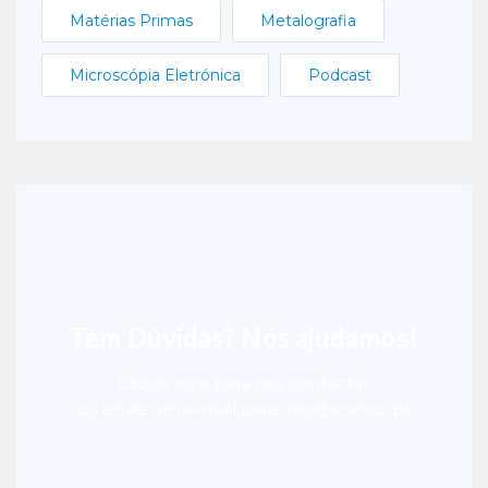
Matérias Primas
Metalografia
Microscópia Eletrónica
Podcast
Tem Dúvidas? Nós ajudamos!
Clique aqui para nos contactar
ou envie um e-mail para info@scansci.pt