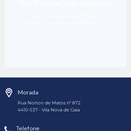
Tem Dúvidas? Nós ajudamos!
Clique aqui para nos contactar
ou envie um e-mail para info@scansci.pt
Morada
Rua Norton de Matos nº 872
4410-537 - Vila Nova de Gaia
Telefone