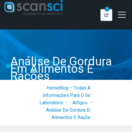
0
Análise De Gordura
Em Alimentos E
Rações
Home
Blog – Todas As
Informações Para O Seu
Laboratório
–
Artigos
–
Análise De Gordura Em
Alimentos E Rações