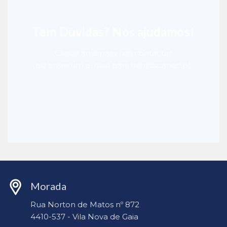
Tem Dúvidas? Nós ajudamos!
Clique aqui para nos contactar
ou envie um e-mail para info@scansci.pt
Morada
Rua Norton de Matos nº 872
4410-537 - Vila Nova de Gaia