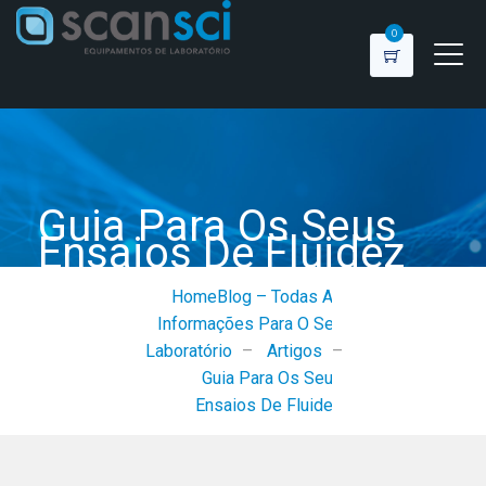
0
Guia Para Os Seus
Ensaios De Fluidez
Home
Blog – Todas As
Informações Para O Seu
Laboratório
–
Artigos
–
Guia Para Os Seus
Ensaios De Fluidez