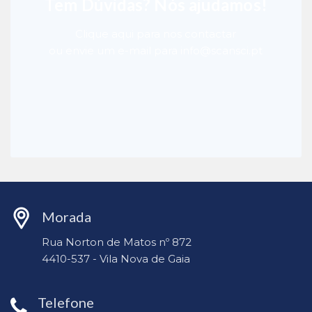
Tem Dúvidas? Nós ajudamos!
Clique aqui para nos contactar
ou envie um e-mail para info@scansci.pt
Morada
Rua Norton de Matos nº 872
4410-537 - Vila Nova de Gaia
Telefone