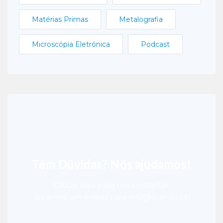
Matérias Primas
Metalografia
Microscópia Eletrónica
Podcast
Tem Dúvidas? Nós ajudamos!
Clique aqui para nos contactar
ou envie um e-mail para info@scansci.pt