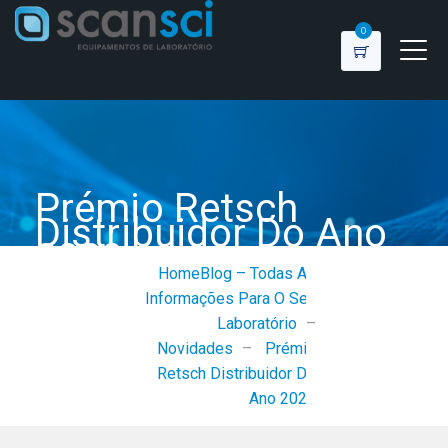
0
Prémio Retsch
Distribuidor Do Ano
2020
Home
Blog – Todas As
Informações Para O Seu
Laboratório
–
Novidades
–
Prémio
Retsch Distribuidor Do
Ano 2020